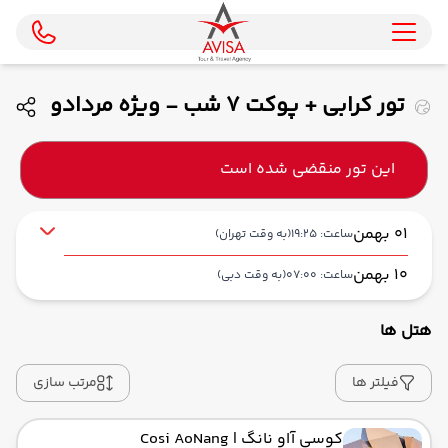
تور کرابی + پوکت 7 شب - ویژه مردادو
شهریور ماه 1405 ( ماهان ایر )
این تور منقضی شده است
01 بهمن
ساعت: 19:25
(به وقت تهران)
10 بهمن
ساعت: 07:00
(به وقت دبی)
هتل ها
از فرودگاه بین‌المللی امام خمینی IKA
حرکت از مبدا: 19:25
فیلتر ها
مرتب سازی
کوسی آاو نانگ
| Cosi AoNang
به فرودگاه بین‌المللی دبی DXB