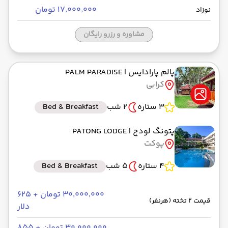
۱۷٬۰۰۰٬۰۰۰ تومان
نوزاد
رسیدن به مقصد :
BUS
مدت سفر: 01:30
مشاوره و رزرو رایگان
از پوکت HKT
پالم پارادایس
| PALM PARADISE
حرکت از مبدا: 00:00
کرابی
3 ستاره
2 شب
Bed & Breakfast
به کرابی
رسیدن به مقصد :
پتونگ لودج
| PATONG LODGE
پوکت
BUS
مدت سفر: 03:00
4 ستاره
5 شب
Bed & Breakfast
از فرودگاه کرابی KBV
۳۰٬۰۰۰٬۰۰۰ تومان + ۶۲۵
حرکت از مبدا: 22:45
قیمت 2 تخته (هرنفر)
دلار
۳۰٬۰۰۰٬۰۰۰ تومان + ۸۵۵