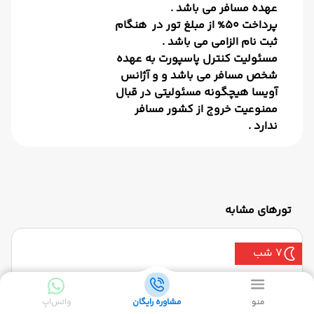
عهده مسافر می باشد .
پرداخت 50% از مبلغ تور در هنگام
ثبت نام الزامی می باشد .
مسئوليت كنترل پاسپورت به عهده
شخص مسافر مي باشد و و آژانس
آویسا هيچگونه مسئوليتي در قبال
ممنوعيت خروج از كشور مسافر
ندارد .
تورهای مشابه
7 شب
تور پاتایا + بانکوک 7 شب - ویژه مرداد ماه 1405 ماهان )
منو
مشاوره رایگان
واتس‌اپ
مرداد 1405