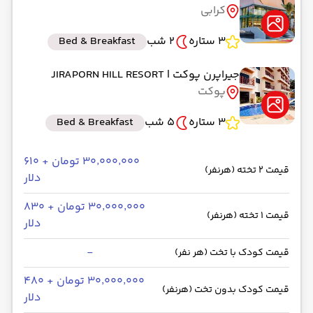
کرابی
رسیدن به مقصد : 22:10
فلای دبی -Economy
مدت سفر: 02:00
3 ستاره
2 شب
Bed & Breakfast
جیراپرن پوکت
| JIRAPORN HILL RESORT
پوکت
از فرودگاه بین‌المللی دبی DXB
حرکت از مبدا: 01:40
3 ستاره
5 شب
Bed & Breakfast
به فرودگاه کرابی KBV
۳۰٬۰۰۰٬۰۰۰ تومان + ۶۱۰
قیمت 2 تخته (هرنفر)
رسیدن به مقصد : 11:00
دلار
فلای دبی -Economy
مدت سفر: 07:00
۳۰٬۰۰۰٬۰۰۰ تومان + ۸۳۰
قیمت 1 تخته (هرنفر)
دلار
از کرابی
-
قیمت کودک با تخت (هر نفر)
حرکت از مبدا: 00:00
۳۰٬۰۰۰٬۰۰۰ تومان + ۴۸۰
قیمت کودک بدون تخت (هرنفر)
دلار
به پوکت HKT