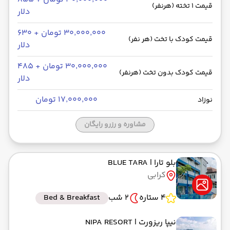
به فرودگاه بین‌المللی دبی DXB
قیمت 1 تخته (هرنفر)
دلار
رسیدن به مقصد : 03:00
فلای دبی -Economy
مدت سفر: 07:00
۳۰٬۰۰۰٬۰۰۰ تومان + ۶۳۰
قیمت کودک با تخت (هر نفر)
دلار
۳۰٬۰۰۰٬۰۰۰ تومان + ۴۸۵
از فرودگاه بین‌المللی دبی DXB
قیمت کودک بدون تخت (هرنفر)
دلار
حرکت از مبدا: 07:00
۱۷٬۰۰۰٬۰۰۰ تومان
نوزاد
به فرودگاه بین‌المللی امام خمینی IKA
مشاوره و رزرو رایگان
رسیدن به مقصد : 08:45
فلای دبی -Economy
مدت سفر: 02:00
بلو تارا
| BLUE TARA
کرابی
4 ستاره
2 شب
Bed & Breakfast
نیپا ریزورت
| NIPA RESORT