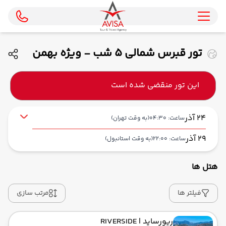
تور قبرس شمالی 5 شب - ویژه بهمن
ماه 1404 ( ای‌جت )
این تور منقضی شده است
24 آذر
ساعت: 04:30
(به وقت تهران)
29 آذر
ساعت: 22:00
(به وقت استانبول)
هتل ها
از فرودگاه بین‌المللی امام خمینی IKA
حرکت از مبدا: 04:30
فیلتر ها
مرتب سازی
ریورساید
| RIVERSIDE
به فرودگاه بین‌المللی صبیحه گوکچن SAW