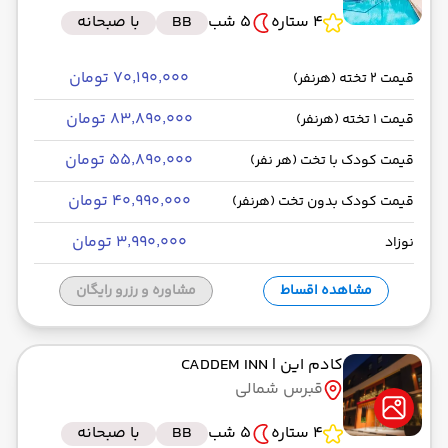
4 ستاره
5 شب
BB
با صبحانه
رسیدن به مقصد : 00:00
ای‌جت -Economy
مدت سفر: 01:30
۷۰٬۱۹۰٬۰۰۰ تومان
قیمت 2 تخته (هرنفر)
۸۳٬۸۹۰٬۰۰۰ تومان
قیمت 1 تخته (هرنفر)
از فرودگاه بین‌المللی صبیحه گوکچن SAW
۵۵٬۸۹۰٬۰۰۰ تومان
قیمت کودک با تخت (هر نفر)
حرکت از مبدا: 22:00
۴۰٬۹۹۰٬۰۰۰ تومان
قیمت کودک بدون تخت (هرنفر)
به فرودگاه بین‌المللی امام خمینی IKA
۳٬۹۹۰٬۰۰۰ تومان
نوزاد
رسیدن به مقصد : 00:00
ای‌جت -Economy
مدت سفر: 03:30
مشاهده اقساط
مشاوره و رزرو رایگان
کادم این
| CADDEM INN
قبرس شمالی
4 ستاره
5 شب
BB
با صبحانه