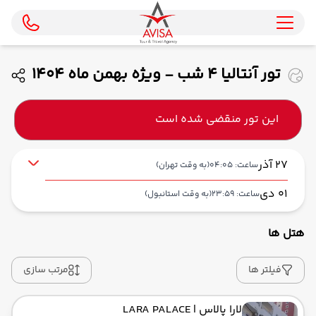
تور آنتالیا 4 شب - ویژه بهمن ماه 1404
( ای جت )
این تور منقضی شده است
27 آذر
ساعت: 04:05
(به وقت تهران)
01 دی
ساعت: 23:59
(به وقت استانبول)
هتل ها
از فرودگاه بین‌المللی امام خمینی IKA
حرکت از مبدا: 04:05
فیلتر ها
مرتب سازی
لارا پالاس
| LARA PALACE
به فرودگاه جدید استانبول IST