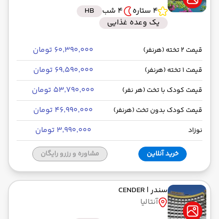
4 ستاره
4 شب
HB
رسیدن به مقصد : 22:30
یک وعده غذایی
ای‌جت -Economy
مدت سفر: 01:30
۶۰٬۳۹۰٬۰۰۰ تومان
قیمت 2 تخته (هرنفر)
از فرودگاه جدید استانبول IST
۶۹٬۵۹۰٬۰۰۰ تومان
قیمت 1 تخته (هرنفر)
حرکت از مبدا: 23:59
۵۳٬۷۹۰٬۰۰۰ تومان
قیمت کودک با تخت (هر نفر)
به فرودگاه بین‌المللی امام خمینی IKA
۴۶٬۹۹۰٬۰۰۰ تومان
قیمت کودک بدون تخت (هرنفر)
رسیدن به مقصد : 03:00
۳٬۹۹۰٬۰۰۰ تومان
نوزاد
ای‌جت -Economy
مدت سفر: 03:00
خرید آنلاین
مشاوره و رزرو رایگان
سندر
| CENDER
آنتالیا