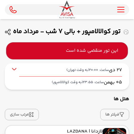
تور کوالالامپور + بالی 7 شب - مرداد ماه
1405 ( ایران ایر تور )
این تور منقضی شده است
27 دی
ساعت: 20:00
(به وقت تهران)
05 بهمن
ساعت: 23:55
(به وقت کوالالامپور)
هتل ها
از فرودگاه بین‌المللی امام خمینی IKA
حرکت از مبدا: 20:00
فیلتر ها
مرتب سازی
لازدانا
| LAZDANA
به فرودگاه بین‌المللی کوالالامپور KUL