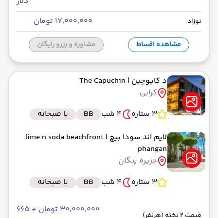
دلار
رسیدن به مقصد : 00:00
۱۷٬۰۰۰٬۰۰۰ تومان
نوزاد
bus
مدت سفر: 01:30
مشاهده اقساط
مشاوره و رزرو رایگان
از سورات تانی
حرکت از مبدا: 00:00
د کاپوچین
| The Capuchin
کرابی
به جزیره پنگان
3 ستاره
4 شب
BB
با صبحانه
رسیدن به مقصد : 00:00
لایم اند سودا بیچ
| lime n soda beachfront
کشتی
مدت سفر: 02:00
phangan
جزیره پنگان
از جزیره پنگان
3 ستاره
4 شب
BB
با صبحانه
حرکت از مبدا: 00:00
۳۰٬۰۰۰٬۰۰۰ تومان + ۶۶۵
قیمت 2 تخته (هرنفر)