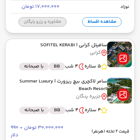
۱۷٬۰۰۰٬۰۰۰ تومان
نوزاد
مشاهده اقساط
مشاوره و رزرو رایگان
سافیتل کرابی
| SOFITEL KERABI
کرابی
5 ستاره
4 شب
BB
با صبحانه
سامر لاکچری بیچ ریزورت
| Summer Luxury
Beach Resort
جزیره پنگان
4 ستاره
4 شب
BB
با صبحانه
۳۰٬۰۰۰٬۰۰۰ تومان + ۹۹۰
قیمت 2 تخته (هرنفر)
دلار