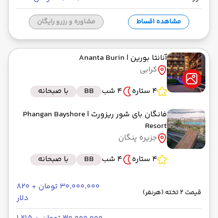
مشاهده اقساط
مشاوره و رزرو رایگان
آنانتا بورین
| Ananta Burin
کرابی
4 ستاره
4 شب
BB
با صبحانه
فانگان بای شور ریزورت
| Phangan Bayshore
Resort
جزیره پنگان
4 ستاره
4 شب
BB
با صبحانه
۳۰٬۰۰۰٬۰۰۰ تومان + ۸۲۰
قیمت 2 تخته (هرنفر)
دلار