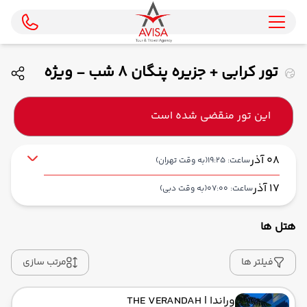
تور کرابی + جزیره پنگان 8 شب - ویژه
دی و بهمن ماه 1404 ( فلای دبی )
این تور منقضی شده است
08 آذر
ساعت: 19:25
(به وقت تهران)
17 آذر
ساعت: 07:00
(به وقت دبی)
هتل ها
از فرودگاه بین‌المللی امام خمینی IKA
حرکت از مبدا: 19:25
فیلتر ها
مرتب سازی
وراندا
| THE VERANDAH
به فرودگاه بین‌المللی دبی DXB