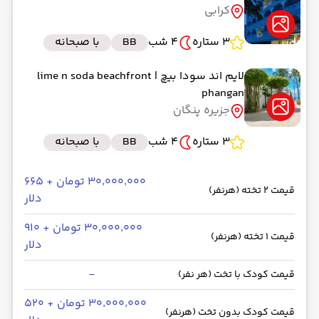
کرابی
رسیدن به مقصد : 22:10
فلای دبی -Economy
مدت سفر: 02:30
3 ستاره
4 شب
BB
با صبحانه
لایم اند سودا بیچ
| lime n soda beachfront
phangan
از فرودگاه بین‌المللی دبی DXB
جزیره پنگان
حرکت از مبدا: 01:40
3 ستاره
4 شب
BB
با صبحانه
به فرودگاه کرابی KBV
رسیدن به مقصد : 11:00
۳۰٬۰۰۰٬۰۰۰ تومان + ۶۶۵
قیمت 2 تخته (هرنفر)
فلای دبی -Economy
مدت سفر: 07:00
دلار
۳۰٬۰۰۰٬۰۰۰ تومان + ۹۱۰
قیمت 1 تخته (هرنفر)
دلار
از کرابی
-
حرکت از مبدا: 00:00
قیمت کودک با تخت (هر نفر)
۳۰٬۰۰۰٬۰۰۰ تومان + ۵۲۰
قیمت کودک بدون تخت (هرنفر)
به سورات تانی