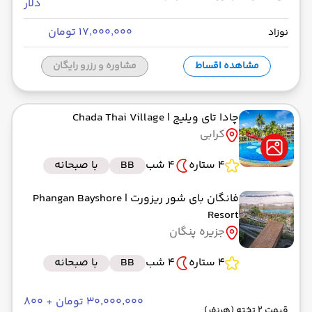
دلار
۱۷٬۰۰۰٬۰۰۰ تومان
نوزاد
مشاهده اقساط
مشاوره و رزرو رایگان
چادا تای ویلیج
| Chada Thai Village
کرابی
4 ستاره
4 شب
BB
با صبحانه
فانگان بای شور ریزورت
| Phangan Bayshore
Resort
جزیره پنگان
4 ستاره
4 شب
BB
با صبحانه
۳۰٬۰۰۰٬۰۰۰ تومان + ۸۰۰
قیمت 2 تخته (هرنفر)