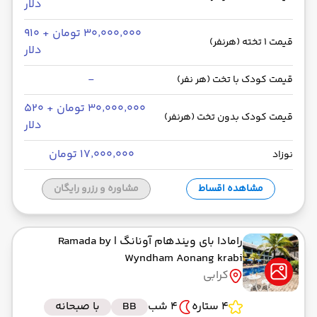
به سورات تانی
دلار
رسیدن به مقصد : 00:00
۳۰٬۰۰۰٬۰۰۰ تومان + ۹۱۰
کشتی
قیمت 1 تخته (هرنفر)
مدت سفر: 02:00
دلار
-
قیمت کودک با تخت (هر نفر)
از سورات تانی
۳۰٬۰۰۰٬۰۰۰ تومان + ۵۲۰
قیمت کودک بدون تخت (هرنفر)
حرکت از مبدا: 00:00
دلار
۱۷٬۰۰۰٬۰۰۰ تومان
نوزاد
به کرابی
رسیدن به مقصد : 00:00
مشاهده اقساط
مشاوره و رزرو رایگان
bus
مدت سفر: 01:30
رامادا بای ویندهام آونانگ
| Ramada by
Wyndham Aonang krabi
از فرودگاه کرابی KBV
کرابی
حرکت از مبدا: 22:45
4 ستاره
4 شب
BB
با صبحانه