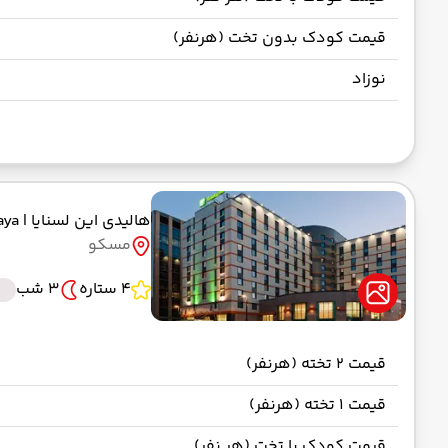
قیمت کودک بدون تخت (هرنفر)
نوزاد
هالیدی این لسنایا
| Holiday Inn Lesnaya
مسکو
4 ستاره
3 شب
قیمت 2 تخته (هرنفر)
قیمت 1 تخته (هرنفر)
قیمت کودک با تخت (هر نفر)