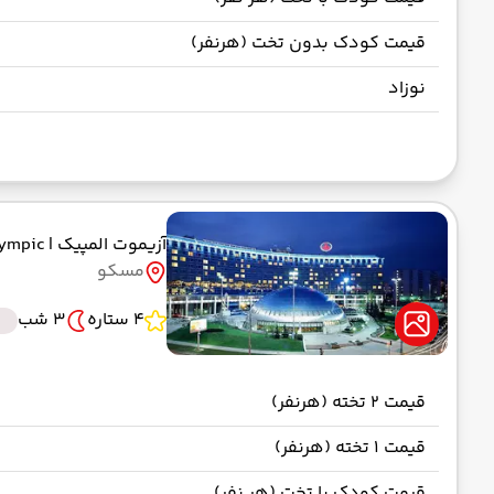
قیمت کودک بدون تخت (هرنفر)
نوزاد
آزیموت المپیک
| AZIMUT Olympic
مسکو
4 ستاره
3 شب
قیمت 2 تخته (هرنفر)
قیمت 1 تخته (هرنفر)
قیمت کودک با تخت (هر نفر)