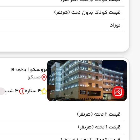
قیمت کودک بدون تخت (هرنفر)
نوزاد
بروسکو
| Brosko
مسکو
4 ستاره
3 شب
قیمت 2 تخته (هرنفر)
قیمت 1 تخته (هرنفر)