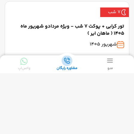
7 شب
تور کرابی + پوکت 7 شب - ویژه مردادو شهریور ماه
1405 ( ماهان ایر )
شهریور 1405
از ۹۸٬۰۰۰٬۰۰۰ تومان + ۲۶۰ دلار
منو
مشاوره رایگان
واتس‌اپ
7 شب
تور پوکت + جزیره فی فی 7 شب - مرداد و شهریور ماه
1405( ماهان )
شهریور 1405
از ۹۸٬۰۰۰٬۰۰۰ تومان + ۲۳۵ دلار