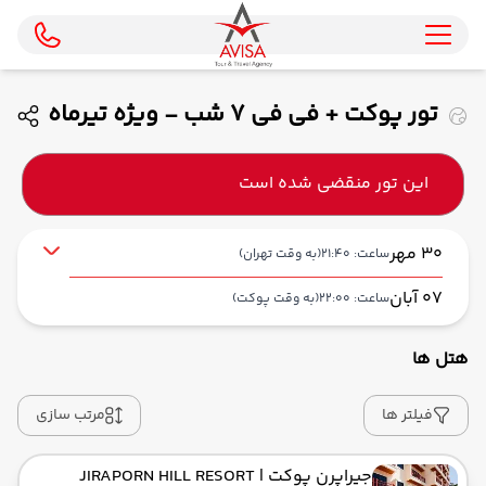
تور پوکت + فی فی 7 شب - ویژه تیرماه
( پرواز مستقیم ماهان )
این تور منقضی شده است
30 مهر
ساعت: 21:40
(به وقت تهران)
07 آبان
ساعت: 22:00
(به وقت پوکت)
هتل ها
از فرودگاه بین‌المللی امام خمینی IKA
حرکت از مبدا: 21:40
فیلتر ها
مرتب سازی
جیراپرن پوکت
| JIRAPORN HILL RESORT
به فرودگاه بین‌المللی پوکت HKT