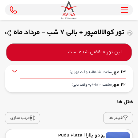
تور کوالالامپور + بالی 7 شب - مرداد ماه
1405 ( ایران ایر تور )
این تور منقضی شده است
13 مهر
ساعت: 15:15
(به وقت تهران)
22 مهر
ساعت: 01:20
(به وقت دبی)
هتل ها
از فرودگاه بین‌المللی امام خمینی IKA
حرکت از مبدا: 15:15
فیلتر ها
مرتب سازی
پودو پلازا
| Pudu Plaza
به فرودگاه بین‌المللی دبی DXB