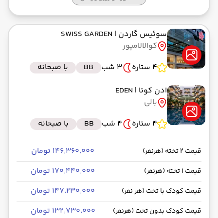
رسیدن به مقصد : 08:40
مالزی ایر -Economy
مدت سفر: 04:00
سوئیس گاردن
| SWISS GARDEN
کوالالامپور
از فرودگاه بین‌المللی انگوراه رای DPS
4 ستاره
3 شب
BB
با صبحانه
حرکت از مبدا: 15:10
ادن کوتا
| EDEN
بالی
به فرودگاه بین‌المللی سوئکارنو-هتا CGK
4 ستاره
4 شب
BB
با صبحانه
رسیدن به مقصد : 18:30
Garuda Indonesia -Economy
مدت سفر: 04:00
۱۴۶٬۳۶۰٬۰۰۰ تومان
قیمت 2 تخته (هرنفر)
۱۷۰٬۴۴۰٬۰۰۰ تومان
قیمت 1 تخته (هرنفر)
از فرودگاه بین‌المللی سوئکارنو-هتا CGK
حرکت از مبدا: 17:40
۱۴۷٬۲۳۰٬۰۰۰ تومان
قیمت کودک با تخت (هر نفر)
۱۳۲٬۷۳۰٬۰۰۰ تومان
قیمت کودک بدون تخت (هرنفر)