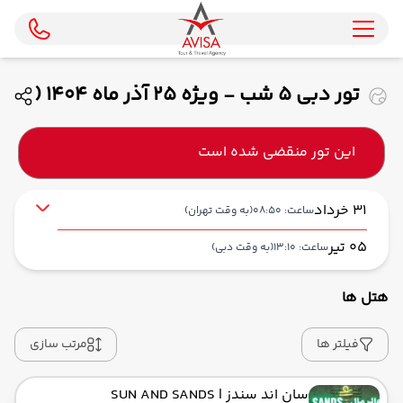
تور دبی 5 شب - ویژه 25 آذر ماه 1404 (
ایران ایرتور )
این تور منقضی شده است
31 خرداد
ساعت: 08:50
(به وقت تهران)
05 تیر
ساعت: 13:10
(به وقت دبی)
هتل ها
از فرودگاه بین‌المللی امام خمینی IKA
حرکت از مبدا: 08:50
فیلتر ها
مرتب سازی
سان اند سندز
| SUN AND SANDS
به فرودگاه بین‌المللی دبی DXB