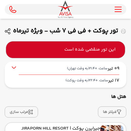
تور پوکت + فی فی 7 شب - ویژه تیرماه
( پرواز مستقیم ماهان )
این تور منقضی شده است
09 تیر
ساعت: 21:40
(به وقت تهران)
17 تیر
ساعت: 22:40
(به وقت پوکت)
هتل ها
از فرودگاه بین‌المللی امام خمینی IKA
حرکت از مبدا: 21:40
فیلتر ها
مرتب سازی
جیراپرن پوکت
| JIRAPORN HILL RESORT
به فرودگاه بین‌المللی پوکت HKT