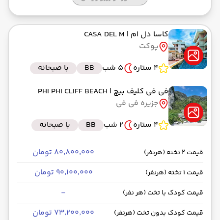
رسیدن به مقصد :
کشتی
مدت سفر: 02:00
کاسا دل ام
| CASA DEL M
پوکت
از فرودگاه بین‌المللی پوکت HKT
4 ستاره
5 شب
BB
با صبحانه
حرکت از مبدا: 22:40
فی فی کلیف بیچ
| PHI PHI CLIFF BEACH
جزیره فی فی
به فرودگاه بین‌المللی امام خمینی IKA
4 ستاره
2 شب
BB
با صبحانه
رسیدن به مقصد : 00:00
ماهان -Economy
مدت سفر: 08:45
۸۰٬۸۰۰٬۰۰۰ تومان
قیمت 2 تخته (هرنفر)
۹۰٬۱۰۰٬۰۰۰ تومان
قیمت 1 تخته (هرنفر)
-
قیمت کودک با تخت (هر نفر)
۷۳٬۲۰۰٬۰۰۰ تومان
قیمت کودک بدون تخت (هرنفر)