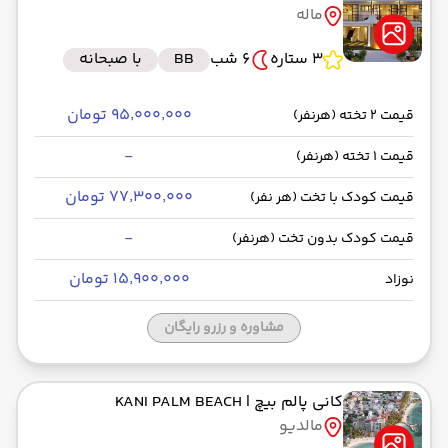
ماله
رسیدن به مقصد : 03:35
فلای دبی -Economy
مدت سفر: 02:15
3 ستاره
6 شب
BB
با صبحانه
۹۵٬۰۰۰٬۰۰۰ تومان
قیمت 2 تخته (هرنفر)
از فرودگاه بین‌المللی دبی DXB
-
قیمت 1 تخته (هرنفر)
حرکت از مبدا: 10:10
۷۷٬۳۰۰٬۰۰۰ تومان
قیمت کودک با تخت (هر نفر)
به فرودگاه بین‌المللی ابراهیم نصیر MLE
-
قیمت کودک بدون تخت (هرنفر)
رسیدن به مقصد : 15:30
فلای دبی -Economy
مدت سفر: 04:15
۱۵٬۹۰۰٬۰۰۰ تومان
نوزاد
مشاوره و رزرو رایگان
از فرودگاه بین‌المللی دبی DXB
حرکت از مبدا: 07:00
کانی پالم بیچ
| KANI PALM BEACH
مالدیو
به فرودگاه بین‌المللی امام خمینی IKA