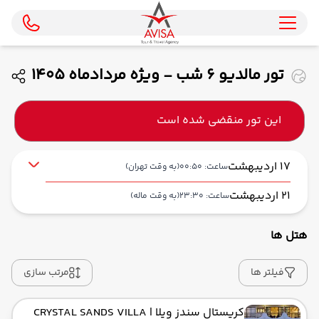
تور مالدیو 6 شب - ویژه مردادماه 1405
( فلای دبی )
این تور منقضی شده است
17 اردیبهشت
ساعت: 00:50
(به وقت تهران)
21 اردیبهشت
ساعت: 23:30
(به وقت ماله)
هتل ها
از فرودگاه بین‌المللی امام خمینی IKA
حرکت از مبدا: 00:50
فیلتر ها
مرتب سازی
کریستال سندز ویلا
| CRYSTAL SANDS VILLA
به فرودگاه بین‌المللی دبی DXB