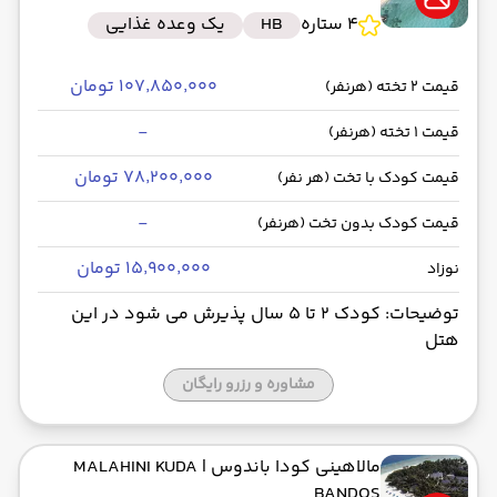
4 ستاره
HB
یک وعده غذایی
رسیدن به مقصد : 08:50
فلای دبی -Economy
مدت سفر: 02:10
۱۰۷٬۸۵۰٬۰۰۰ تومان
قیمت 2 تخته (هرنفر)
-
قیمت 1 تخته (هرنفر)
از فرودگاه بین‌المللی ابراهیم نصیر MLE
۷۸٬۲۰۰٬۰۰۰ تومان
قیمت کودک با تخت (هر نفر)
حرکت از مبدا: 23:30
-
قیمت کودک بدون تخت (هرنفر)
به فرودگاه بین‌المللی دبی DXB
۱۵٬۹۰۰٬۰۰۰ تومان
نوزاد
رسیدن به مقصد : 02:50
فلای دبی -Economy
مدت سفر: 04:30
توضیحات: کودک 2 تا 5 سال پذیرش می شود در این
هتل
مشاوره و رزرو رایگان
مالاهینی کودا باندوس
| MALAHINI KUDA
BANDOS