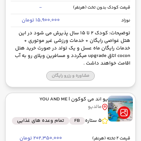
-
قیمت کودک بدون تخت (هرنفر)
۱۵٬۹۰۰٬۰۰۰ تومان
نوزاد
توضیحات: کودک 2 تا 15 سال پذیرش می شود در این
هتل غواصی رایگان + خدمات ورزشی غیر موتوری +
خدمات رایگان ماه عسل و یک تولد در صورت خرید هتل
cocon اتاق upgrade میگردد و مسافرین ویلای رو به آب
اقامت خواهند داشت .
مشاوره و رزرو رایگان
یو اند می کوکون
| YOU AND ME
مالدیو
5 ستاره
FB
تمام وعده های غذایی
۲۰۲٬۳۵۰٬۰۰۰ تومان
قیمت 2 تخته (هرنفر)