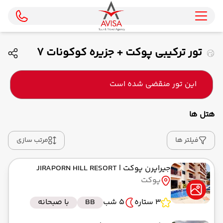
تور ترکیبی پوکت + جزیره کوکونات 7
شب - ویژه تیر ماه 1404 ( ماهان )
این تور منقضی شده است
هتل ها
فیلتر ها
مرتب سازی
جیراپرن پوکت
| JIRAPORN HILL RESORT
پوکت
3 ستاره
5 شب
BB
با صبحانه