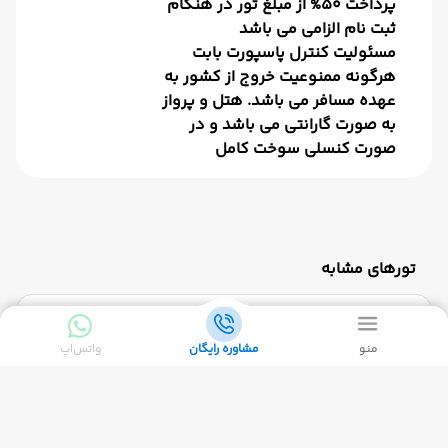
پرداخت 50% از مبلغ تور در هنگام
ثبت نام الزامی می باشد
مسئولیت کنترل پاسپورت بابت
هرگونه ممنوعیت خروج از کشور به
عهده مسافر می باشد. هتل و پرواز
به صورت گارانتی می باشد و در
صورت کنسلی سوخت کامل
تورهای مشابه
7 شب
منو
مشاوره رایگان
واتس‌اپ
تور پاتایا + بانکوک 7 شب - ویژه مرداد وشهریور ماه
1405 ماهان )
مرداد 1405