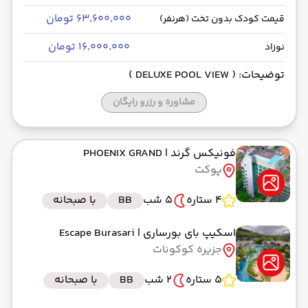
۶۳٬۶۰۰٬۰۰۰ تومان
قیمت کودک بدون تخت (هرنفر)
۱۶٬۰۰۰٬۰۰۰ تومان
نوزاد
توضیحات: ( DELUXE POOL VIEW )
مشاوره و رزرو رایگان
فونیکس گرند
| PHOENIX GRAND
پوکت
4 ستاره
5 شب
BB
با صبحانه
اسکیپ بای بورساری
| Escape Burasari
جزیره کوکونات
5 ستاره
2 شب
BB
با صبحانه