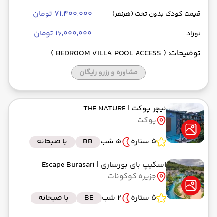
۷۱٬۴۰۰٬۰۰۰ تومان
قیمت کودک بدون تخت (هرنفر)
۱۶٬۰۰۰٬۰۰۰ تومان
نوزاد
توضیحات: ( BEDROOM VILLA POOL ACCESS )
مشاوره و رزرو رایگان
نیچر پوکت
| THE NATURE
پوکت
5 ستاره
5 شب
BB
با صبحانه
اسکیپ بای بورساری
| Escape Burasari
جزیره کوکونات
5 ستاره
2 شب
BB
با صبحانه