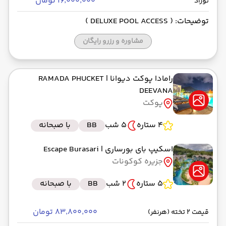
۱۶٬۰۰۰٬۰۰۰ تومان
نوزاد
توضیحات: ( DELUXE POOL ACCESS )
مشاوره و رزرو رایگان
رامادا پوکت دیوانا
| RAMADA PHUCKET
DEEVANA
پوکت
4 ستاره
5 شب
BB
با صبحانه
اسکیپ بای بورساری
| Escape Burasari
جزیره کوکونات
5 ستاره
2 شب
BB
با صبحانه
۸۳٬۸۰۰٬۰۰۰ تومان
قیمت 2 تخته (هرنفر)