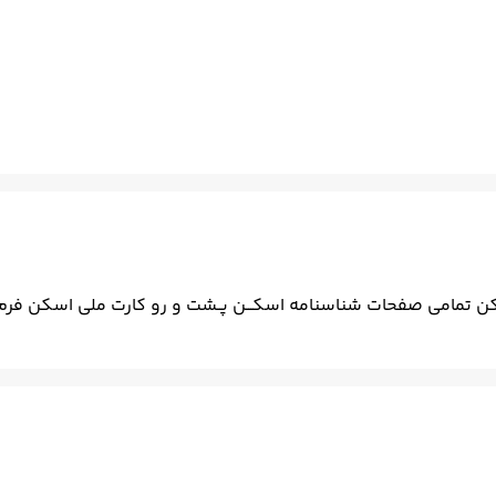
 درج امضاء مسافر اسکن تمامی صفحات شناسنامه اسکـــن پــشت و رو کارت ملی