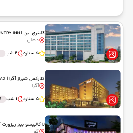
کانتری این
| COUNTRY INN
دهلی
5 ستاره
2 شب
B
کلارکس شیراز آگرا
| CLARKS SHIRAZ
آگرا
5 ستاره
1 شب
B
لا کالیپسو بیچ ریزورت 
گوا