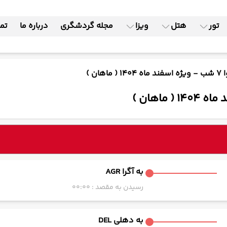
تور
هتل
ویزا
مجله گردشگری
درباره ما
تما
ان )
به آگرا AGR
رسیدن به مقصد : 00:00
به دهلی DEL