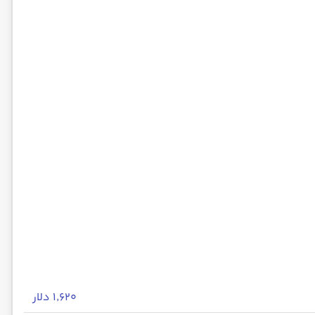
۱٬۶۲۰ دلار