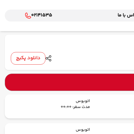
س با ما
02141535
دانلود پکیج
اتوبوس
مدت سفر: 00:00
اتوبوس