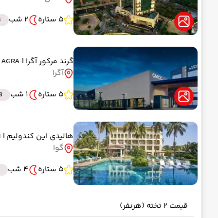
5 ستاره
2 شب
B
گرند مرکور آگرا
| GRAND MERCURE AGRA
آگرا
5 ستاره
1 شب
B
هالیدی این کندولیم
| HOLIDAY INN CANDOLIM
گوا
5 ستاره
4 شب
قیمت 2 تخته (هرنفر)