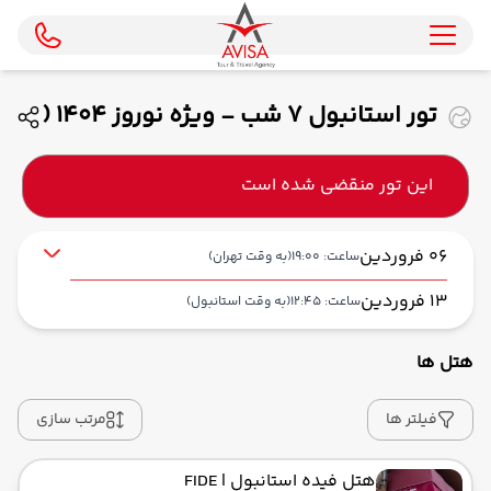
تور استانبول 7 شب - ویژه نوروز 1404 (
قشم ایر )
این تور منقضی شده است
06 فروردین
ساعت: 19:00
(به وقت تهران)
13 فروردین
ساعت: 12:45
(به وقت استانبول)
هتل ها
از فرودگاه بین‌المللی امام خمینی IKA
حرکت از مبدا: 19:00
فیلتر ها
مرتب سازی
هتل فیده استانبول
| FIDE
به فرودگاه جدید استانبول IST