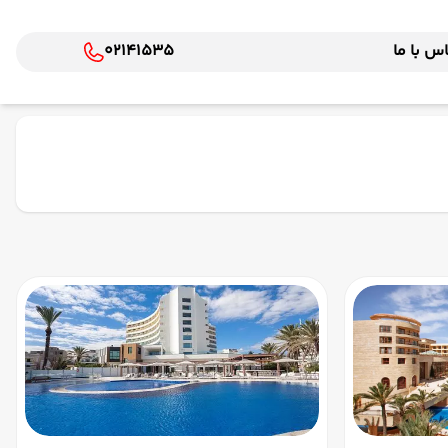
س با ما
02141535