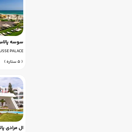
سوسه پالا
USSE PALACE
( 5 ستاره )
ال مرادی پ