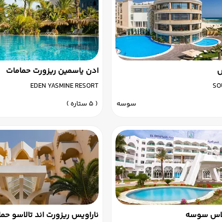
س
ادن یاسمین ریزورت حمامات
EDEN YASMINE RESORT
SO
سوسه
( 5 ستاره )
الاس سوسه
ناراویس ریزورت اند تالاسو حم