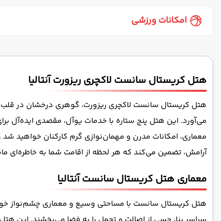
صندوق امانات
کافی شاپ ف
پذیرش 24 ساعته
یخچال
امکانات ورزشی
استخر سرباز
جکوزی
تنیس
هتل کریستال سانست لاکچری ریزورت آنتالیا
هتل کریستال سانست لاکچری ریزورت، گوهری درخشان در قلب منطقه 
می‌آورد. این هتل پنج ستاره با خدمات یوآل، مقصدی ایده‌آل بر
معماری، امکانات مدرن و مهمان‌نوازی گرم کارکنان خواهید شد
آرامش، تضمین می‌کند که هر لحظه از اقامت شما به خاطره‌ای مان
معماری هتل کریستال سانست آنتالیا
هتل کریستال سانست با مساحتی وسیع و معماری چشم‌نواز خود
سراسر بنا، حسی از اصالت و تجمل را به فضا می‌بخشند. این هتل دارای ۵۸۴ اتاق است که همگی با دقت و ظرافت برای آس