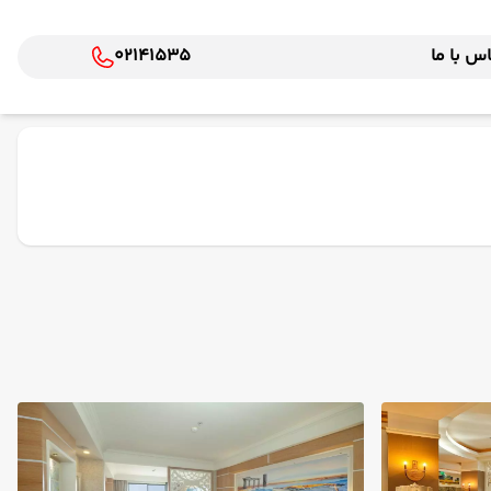
س با ما
02141535