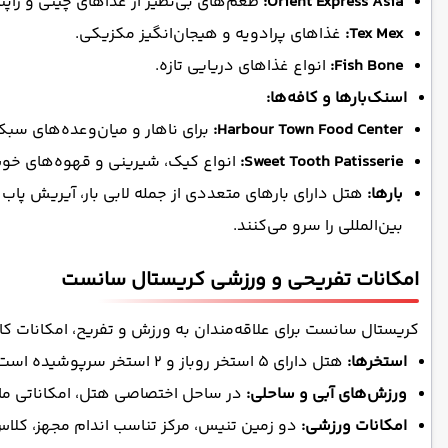
Orient Express Asia:
طعم‌های بی‌نظیر از غذاهای چینی و ژاپن
Tex Mex:
غذاهای پرادویه و هیجان‌انگیز مکزیکی.
Fish Bone:
انواع غذاهای دریایی تازه.
اسنک‌بارها و کافه‌ها:
Harbour Town Food Center:
برای ناهار و میان‌وعده‌های سبک 
Sweet Tooth Patisserie:
انواع کیک، شیرینی و قهوه‌های خوش
بارها:
هتل دارای بارهای متعددی از جمله لابی بار، آیریش پ
بین‌المللی را سرو می‌کنند.
امکانات تفریحی و ورزشی کریستال سانست
کریستال سانست برای علاقه‌مندان به ورزش و تفریح، امکانات کاملی
استخرها:
هتل دارای ۵ استخر روباز و ۲ استخر سرپوشیده است. استخر مخصوص بزرگسالان، استخر کودکان و یک رودخانه آرام (Lazy River) از دیگر امکانات آبی مجموعه هستند.
ورزش‌های آبی و ساحلی:
در ساحل اختصاصی هتل، امکاناتی مان
امکانات ورزشی:
دو زمین تنیس، مرکز تناسب اندام مجهز، کلاس‌