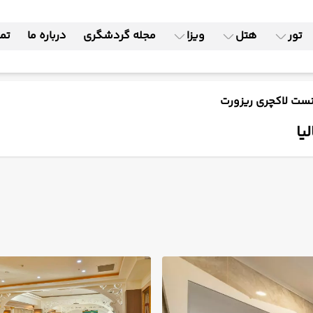
تور
هتل
ویزا
مجله گردشگری
درباره ما
تما
ست لاکچری ریزورت
یا