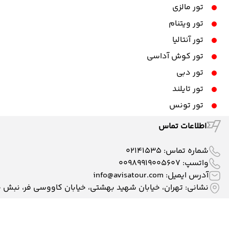
تور مالزی
تور ویتنام
تور آنتالیا
تور کوش آداسی
تور دبی
تور تایلند
تور تونس
اطلاعات تماس
شماره تماس:
02141535
واتسپ:
00989919005607
آدرس ایمیل:
info@avisatour.com
نشانی: تهران، خیابان شهید بهشتی، خیابان کاووسی فر، نبش خیابان وط