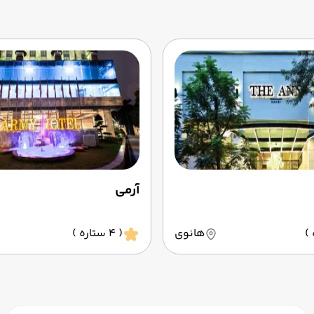
آرمی
هانوی
( 4 ستاره )