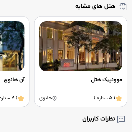
هتل های مشابه
موونپیک هتل
آن هانوی
( 5 ستاره )
هانوی
( 4 ستاره )
نظرات کاربران