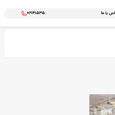
س با ما
02141535