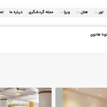
تور
هتل
ویزا
مجله گردشگری
درباره ما
تما
ونا هانوی