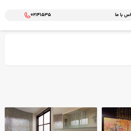
س با ما
02141535