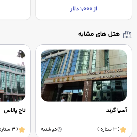
از ۱٬۰۰۰ دلار
هتل های مشابه
آسیا گرند
تاج پالاس
( 3 ستاره )
دوشنبه
( 3 ستاره )