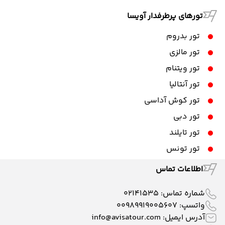
تورهای پرطرفدار آویسا
تور بدروم
تور مالزی
تور ویتنام
تور آنتالیا
تور کوش آداسی
تور دبی
تور تایلند
تور تونس
اطلاعات تماس
شماره تماس:
02141535
واتسپ:
00989919005607
آدرس ایمیل:
info@avisatour.com