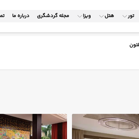
تور
هتل
ویزا
مجله گردشگری
درباره ما
تما
تون