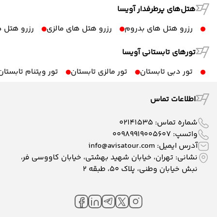
هتل‌های پرطرفدار آویسا
رزرو هتل های بدروم
رزرو هتل های مالزی
رزرو هتل ه
تورهای تابستانی آویسا
تور دبی تابستان
تور مالزی تابستان
تور ویتنام تابستان
اطلاعات تماس
شماره تماس:
02141535
واتسپ:
00989919005607
آدرس ایمیل:
info@avisatour.com
نشانی: تهران، خیابان شهید بهشتی، خیابان کاووسی فر،
نبش خیابان وطنی، پلاک ۵۰، طبقه 2