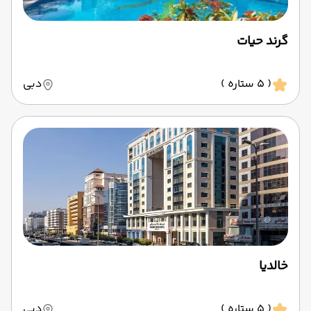
گرند حیات
( 5 ستاره )
دبی
خالدیا
( 5 ستاره )
دبی