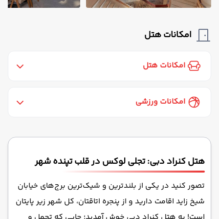
رستوران
امکانات هتل
فروشگاه
خدمات 24 ساعته در اتاق
امکانات هتل
آسانسور
رستوران فضای باز
مینی بار رایگان
استخر سرباز
امکانات ورزشی
پارکینگ
جکوزی
کافی شاپ
استخر سرپوشیده
خشکشویی
صندوق امانات
کافی شاپ فضای باز
هتل کنراد دبی: تجلی لوکس در قلب تپنده شهر
سشوار
ماساژ
سرویس فرنگی
تصور کنید در یکی از بلندترین و شیک‌ترین برج‌های خیابان
کافه
شیخ زاید اقامت دارید و از پنجره اتاقتان، کل شهر زیر پایتان
بار
است! به هتل کنراد دبی خوش آمدید؛ جایی که تجمل و