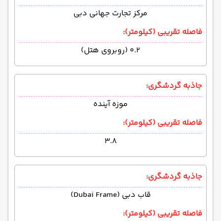
مرکز تجارت جهانی دبی
فاصله تقریبی (کیلومتر):
۰.۲ (روبروی هتل)
جاذبه گردشگری:
موزه آینده
فاصله تقریبی (کیلومتر):
۳.۸
جاذبه گردشگری:
قاب دبی (Dubai Frame)
فاصله تقریبی (کیلومتر):