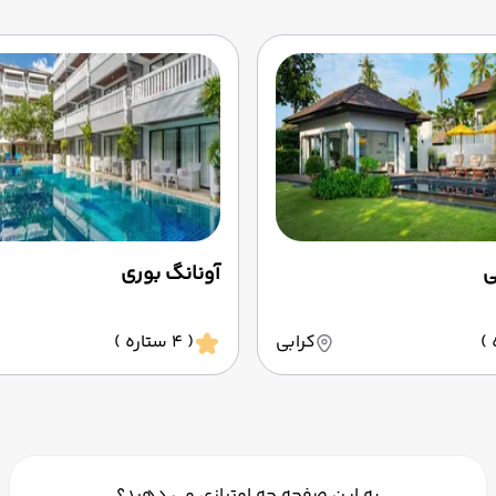
ی
آونانگ بوری
کرابی
( 4 ستاره )
به این صفحه چه امتیازی می دهید؟