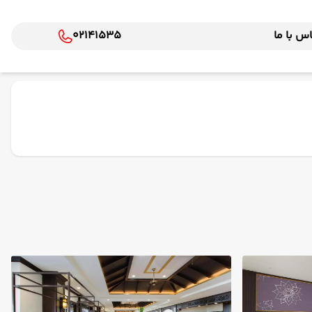
س با ما
02141535