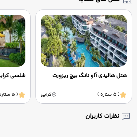
هتل هالیدی آاو نانگ بیچ ریزورت
شلسی کراب
( 5 ستاره )
کرابی
( 5 ستاره )
نظرات کاربران