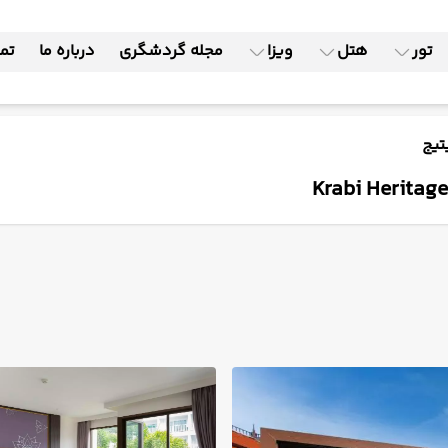
تور
هتل
ویزا
مجله گردشگری
درباره ما
تما
تیج