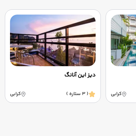
دیز این آنانگ
کرابی
( 3 ستاره )
کرابی