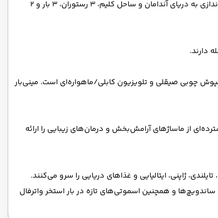
هتل دایموند کلیف ریزورت اند اسپا در زمینی به مساحت ۲۰ هکتار از باغ‌های زیبا در بالای پاتونگ واقع شده است. این هتل با چشم‌اندازی به دریای آندامان و ساحل کلیم، ۳ رستوران، ۳ بار و ۲
پوش چوبی صیقلی و تلویزیون کابلی/ماهواره‌ای است. مینی‌بار
ده‌ای از ماساژهای آرامش‌بخش و درمان‌های زیبایی را ارائه
للی، تایلندی، ژاپنی، ایتالیایی و غذاهای دریایی را سرو می‌کنند.
ساندویچ‌ها و همچنین اسموتی‌های تازه در بار استخر واترفال