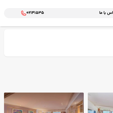
س با ما
02141535