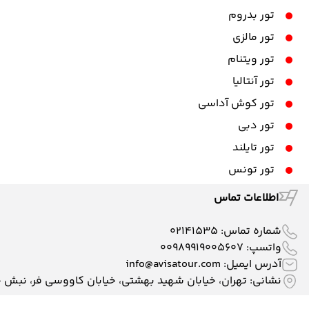
تور بدروم
تور مالزی
تور ویتنام
تور آنتالیا
تور کوش آداسی
تور دبی
تور تایلند
تور تونس
اطلاعات تماس
شماره تماس:
02141535
واتسپ:
00989919005607
آدرس ایمیل:
info@avisatour.com
نشانی: تهران، خیابان شهید بهشتی، خیابان کاووسی فر، نبش خیابان وط