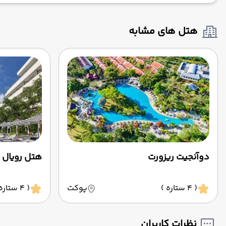
هتل های مشابه
دوآنجیت ریزورت
هتل رویال 
( 4 ستاره )
پوکت
( 4 ستاره )
نظرات کاربران