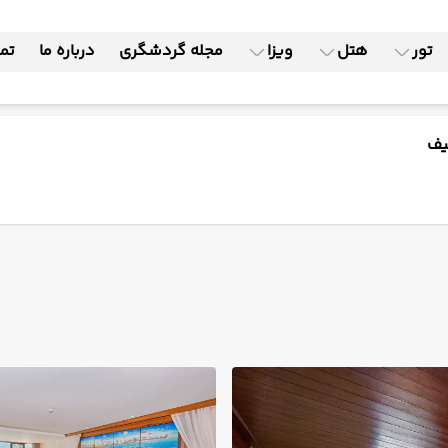
تور
هتل
ویزا
مجله گردشگری
درباره ما
تما
یف