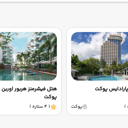
پارادایس پوکت
هتل فیشرمنز هربور اوربن 
پوکت
پوکت
( 4 ستاره )