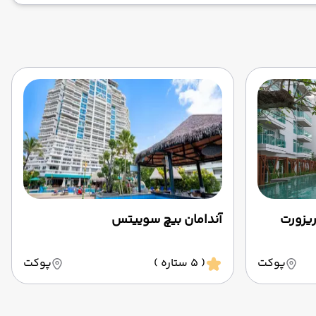
ریزورت
آندامان بیچ سوییتس
پوکت
( 5 ستاره )
پوکت