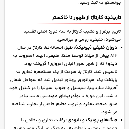
یونسکو به ثبت رسید.
تاریخچه کارتاژ؛ از ظهور تا خاکستر
تاریخ پرفراز و نشیب کارتاژ به سه دوره اصلی تقسیم
می‌شود: فنیقی، رومی و بیزانسی.
دوران فنیقی (پونیک):
طبق افسانه‌ها، کارتاژ در سال
814 پیش از میلاد توسط ملکه فنیقی، الیسا (معروف به
دیدو) که از شهر صور (لبنان امروزی) گریخته بود،
تاسیس شد. کارتاژ به سرعت از یک مستعمره تجاری به
پایتخت یک امپراتوری پهناور تبدیل شد که سواحل شمال
آفریقا، ساردینیا، سیسیل و جنوب اسپانیا را در کنترل خود
داشت. این دوره با نوآوری‌های مهندسی مانند بنادر
مدور منحصربه‌فرد و ثروت عظیم حاصل از تجارت شناخته
می‌شود.
جنگ‌های پونیک و نابودی:
رقابت تجاری و نظامی با
جمهوری روم، سرانجام به سه جنگ ویرانگر موسوم به