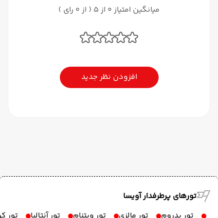
میانگین امتیاز 0 از 5 ( از 0 رای )
افزودن نظر جدید
تورهای پرطرفدار آویسا
تور بدروم
تور مالزی
تور ویتنام
تور آنتالیا
تور ک