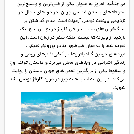
چگونه به کارتاژ برویم؟
می‌جنگید، امروز به عنوان یکی از غنی‌ترین و وسیع‌ترین
بهترین زمان بازدید از سایت تاریخی کارتاژ
محوطه‌های باستان‌شناسی جهان، در حومه‌ای مجلل در
نکات و اطلاعات جالب در مورد کارتاژ
نزدیکی پایتخت تونس آرمیده است. قدم گذاشتن بر
سنگ‌فرش‌های سایت تاریخی کارتاژ در تونس، تنها یک
هتل های نزدیک به کارتاژ برای اقامت
بازدید از ویرانه‌ها نیست؛ بلکه سفر در زمان است. این
رستوران های نزدیک به کارتاژ
تجربه شما را به میان هیاهوی بنادر پررونق فنیقی،
کارتاژ؛ پژواک تاریخ در ساحل مدیترانه
نبردهای خونین گلادیاتورها در آمفی‌تئاترهای رومی و
زندگی اشرافی در ویلاهای مجلل می‌برد و داستان تولد، اوج
و سقوط یکی از بزرگترین تمدن‌های جهان باستان را روایت
می‌کند. در این مطلب با همه چیز در مورد
کارتاژ تونس
آشنا
شوید.