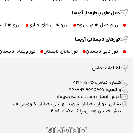
هتل‌های پرطرفدار آویسا
رزرو هتل های بدروم
رزرو هتل های مالزی
رزرو هتل ه
تورهای تابستانی آویسا
تور دبی تابستان
تور مالزی تابستان
تور ویتنام تابستان
اطلاعات تماس
شماره تماس:
02141535
واتسپ:
00989919005607
آدرس ایمیل:
info@avisatour.com
نشانی: تهران، خیابان شهید بهشتی، خیابان کاووسی فر،
نبش خیابان وطنی، پلاک ۵۰، طبقه 2