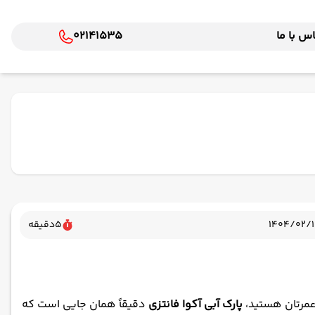
س با ما
02141535
1404/02/
5
دقیقه
عمرتان هستید،
پارک آبی آکوا فانتزی
دقیقاً همان جایی‌ است که