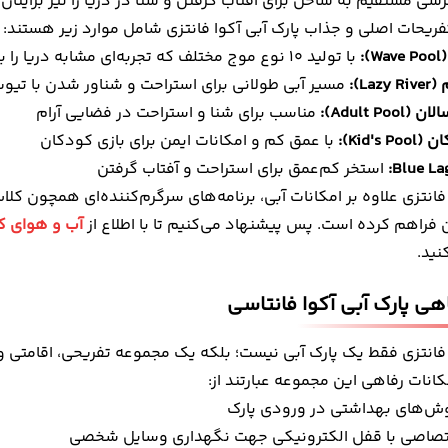
سی مستقیم به ساحل برای آفتاب گرفتن و شنا در دریا را نیز برایتا
فریحات اصلی و جذاب پارک آبی آکوا فانتزی شامل موارد زیر هستند:
:
با تولید 10 نوع موج مختلف که تجربه‌ای مشابه دریا را برای شما فراهم می‌کند
La):
مسیر آبی طولانی برای استراحت و شناور شدن با تیو
Adult Po):
مناسب برای شنا و استراحت در فضایی آرام
Kid's):
با عمق کم و امکانات ایمن برای بازی کودکان
استخر کم‌عمق برای استراحت و آفتاب گرفتن
 فانتزی علاوه بر امکانات آبی، برنامه‌های سرگرم‌کننده‌ای همچون کلا
 فراهم کرده است. پس پیشنهاد می‌کنیم تا با اطلاع از
آب و هوای ک
نید.
اهی پارک آبی آکوا فانتاسی
ا فانتزی فقط یک پارک آبی نیست؛ بلکه یک مجموعه تفریحی، اقامتی 
نات رفاهی این مجموعه عبارتند از:
ش‌های بهداشتی در ورودی پارک
صاصی با قفل الکترونیکی جهت نگهداری وسایل شخصی