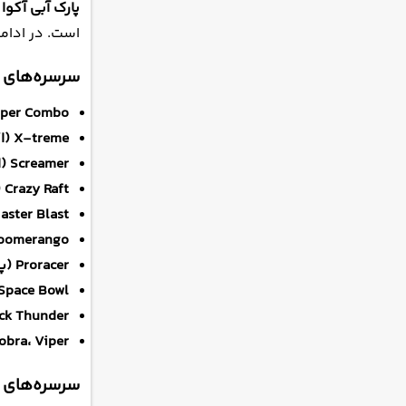
پارک آبی آکوا
است. در ادامه
سرسره‌های 
Super Combo (سوپر کوم
X-treme (اکستریم):
Screamer (اسکریمر):
Crazy Raft (رفت دیوانه):
Master Blast (مستر بلاس
Boomerango (بومرنگ
Proracer (پرو ریسر):
Space Bowl (اسپیس بول):
ghts & Black Thunder
bra، Viper:
سرسره‌های 