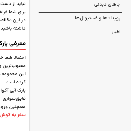
نباید از دست 
جاهای دیدنی
استخرها و 
برای شما فراه
امکانات رفا
رویدادها و فستیوال‌ها
در این مقاله، 
قیمت بلیط 
داشته باشید.
اخبار
طرز تهیه و
معرفی پارک 
نحوه دسترس
جاهای دیدنی
احتمالا شما خ
تجربه‌ای فر
محبوب‌ترین و
این مجموعه، ه
کرده است.
قایق‌سواری، رودخانه آ
همچنین ورود ب
سفر به کوش 