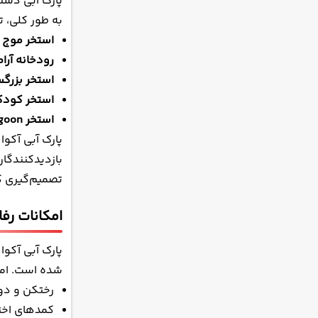
پارک آبی دستر
به طور کلی، ت
استخر موج (Wave Pool)
رودخانه آرام (zy River
استخر بزرگسالان (ol
استخر کودکان ( Pool
استخر Blue Lagoon:
پارک آبی آکوا
بازدیدکنندگان
تصمیم‌گیری ک
امکانات رف
پارک آبی آکو
شده است. امکا
رختکن و دو
کمدهای اخت