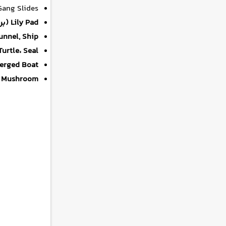
Gang Slides: چند سرسره موازی برای بازی گروهی و مسا
Lily Pad (برگ نیلوفر):
unnel, Ship:
urtle، Seal:
Submerged Boat (قایق
Mushroom (قارچ):