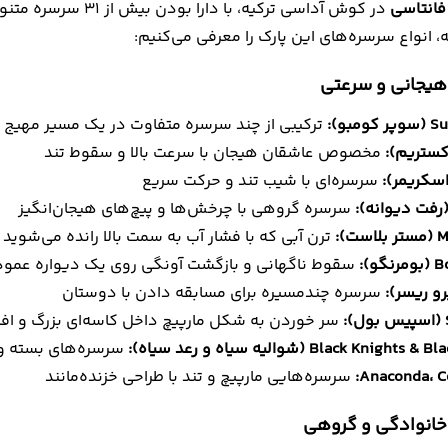
 فانتاسی
در کوش آداسی ترکیه، 
، انواع سرسره‌های این پارک را معرفی می‌کنیم:
هیجانی و سرعتی
بو):
ترکیبی از چند سرسره متفاوت در یک مسیر مهیج
مخصوص عاشقان هیجان با سرعت بالا و سقوط تند
سرسره‌ای با شیب تند و حرکت سریع
سرسره‌ گروهی با چرخش‌ها و پیچ‌های هیجان‌انگیز
ت):
ترن آبی که با فشار آب به سمت بالا رانده می‌شوید
و):
سقوط ناگهانی و بازگشت آونگی روی یک دیواره عمو
سرسره چندمسیره برای مسابقه‌ دادن با دوستان
سر خوردن به شکل مارپیچ داخل کاسه‌ای بزرگ و افت
Black Kni (شوالیه سیاه و رعد سیاه):
سرسره‌های بسته و ت
Anaconda، Co
سرسره‌هایی مارپیچ و تند با طراحی خزنده‌مانند
خانوادگی و گروهی