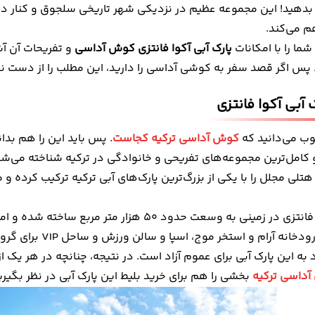
بدهید! این مجموعه عظیم در نزدیکی شهر تاریخی سلجوق و کنار دریای
تفریحات دیگر آکوا پارک کوش آداسی
م می‌کند.
هی پارک آبی آکوا فانتاسی
شما را با امکانات
پارک آبی آکوا فانتزی کوش آداسی
و تفریحات آن آشن
پارک آبی آکوا فانتزی کوش آداسی + ساعت کاری
 پس اگر قصد سفر به کوشی آداسی را دارید، این مطلب را از دست ن
 رزرو بلیط اکوا پارک کوش اداسی
آبی آکوا فانتزی
ی به آکوا فانتاسی آکوا پارک
 اطراف پارک آبی آکوا فانتزی
وب می‌دانید که
کوش آداسی ترکیه کجاست
. پس باید این را هم بدا
اتر از تفریح آبی با اکوا پارک کوش اداسی
 کامل‌ترین مجموعه‌های تفریحی و خانوادگی در ترکیه شناخته می‌ش
تلی مجلل را با یکی از بزرگ‌ترین پارک‌های آبی ترکیه ترکیب کرده و
پارک آبی آکوا فانتزی در زمینی به وسعت حدود 0
رام و استخر موج، اسپا و سالن ورزش و ساحل VIP برای گروه‌های سنی مختلف در نظر گرفته است.
ه این پارک آبی برای عموم آزاد است. در نتیجه، چنانچه در هر یک ا
آداسی ترکیه
بخشی را هم برای خرید بلیط این پارک آبی در نظر بگیری