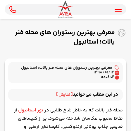
معرفی بهترین رستوران های محله فنر
بالات؛ استانبول
معرفی بهترین رستوران های محله فنر بالات؛ استانبول
1398/01/13
4
دقیقه
در این مطلب می‌خوانید
[ نمایش ]
فرنو بالات
محله فنر بالات که به خاطر شاخ طلایی در
تور استانبول
از
رستوران بالات ساحل
نقاط محبوب عکاسان شناخته می‌شود، پر از کلیساهای
Canak Mangalda Kurufasulye
قدیمی جذاب یونانی ارتدوکسی، کلیساهای ارمنی، و