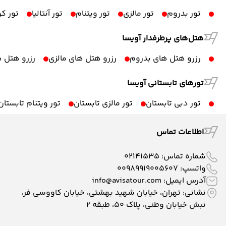
تور بدروم
تور مالزی
تور ویتنام
تور آنتالیا
تور ک
هتل‌های پرطرفدار آویسا
رزرو هتل های بدروم
رزرو هتل های مالزی
رزرو هتل ه
تورهای تابستانی آویسا
تور دبی تابستان
تور مالزی تابستان
تور ویتنام تابستان
اطلاعات تماس
شماره تماس:
02141535
واتسپ:
00989919005607
آدرس ایمیل:
info@avisatour.com
نشانی: تهران، خیابان شهید بهشتی، خیابان کاووسی فر،
نبش خیابان وطنی، پلاک ۵۰، طبقه 2