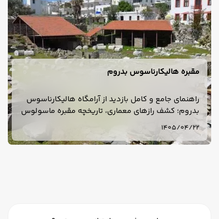
مقبره هالیکارناسوس بدروم
راهنمای جامع و کامل بازدید از آرامگاه هالیکارناسوس
بدروم؛ کشف رازهای معماری، تاریخچه مقبره ماسولوس
(ساتراپ هخامنشی) و سرنوشت این شاهکار در میان
1405/04/22
عجایب هفتگانه جهان.