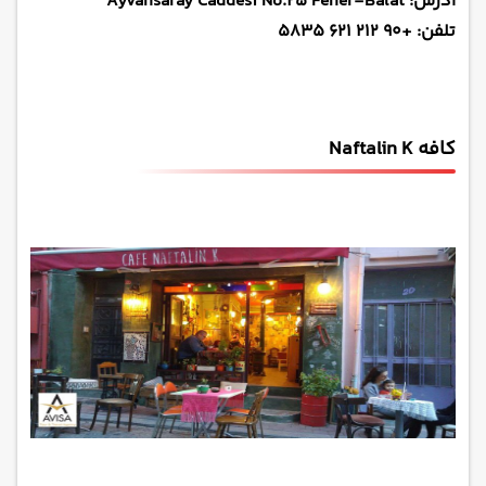
آدرس: Ayvansaray Caddesi No.25 Fener-Balat
تلفن: +90 212 621 5835
کافه Naftalin K