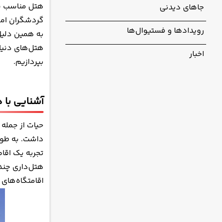
هتل مناسب بر
جاهای دیدنی
برندهای هتل‌ه
گردشگران امکا
بهترین هتل‌های ز
رویدادها و فستیوال‌ها
به همین دلیل
نکات جالب در
هتل‌های دنیا
اخبار
بپردازیم.
آشنایی با هتل
حیات از جمله
داشت. به طور
تجربه یک اقا
هتل‌داری چندم
اقامتگاه‌های 