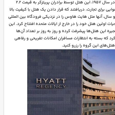
به صورت متل در نزدیکی فرودگاه بین‌المللی لس آنجلس فعالیت خود را آغاز کرد. در سال ۱۹۵۷، این هتل توسط برادران پریتزکر به قیمت ۲.۲
ایی برای تجارت، دریافتند که قرار دادن یک هتل با کیفیت بالا
 سال، آنها متل هایت هاوس را در نزدیکی فرودگاه بین المللی
رانسیسکو و فرودگاه بین المللی سیاتل-تاکوما افتتاح کردند. در سال ۱۹۶۹، حیات اولین هتل خود را در خارج از ایالات متحده افتتاح کرد. این
یره این هتل‌ها پیشرفت کرده و روز به روز بر تعداد آن‌ها
د که بسته به انتظارات مسافران امکانات تفریحی و رفاهی
هتل‌های این گروه را رزرو کنید.