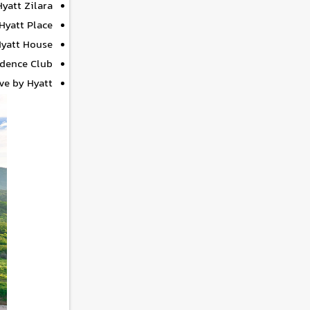
Hyatt Zilara، هتل‌های همه چیز تمام برای اقامت بزرگس
Hyatt Place، برند میان‌رده که اتاق‌های بزرگ ارائه می‌کن
Hyatt House، هتل‌هایی با اقامت طولانی 
Hyatt Residence Club، هتل‌های ا
UrCove by Hyatt، نام تجاری جدید ح