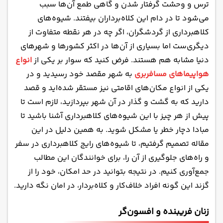
پیشنهاد عکس گروهی
ترس و وحشت گرفتار شدن و گاهی طمع آن‌ها سبب
Wi-Fi رایگان در مکان‌ها ناشناس
می‌شود تا در دام این کلاه‌برداران بیفتند. شیوه‌های
کلاهبرداری از گردشگران، اگر چه در هر نقطه متفاوت از
مظلوم‌نمایی و گدایی
دیگری‌ست اما بسیاری از آن‌ها در اکثر کشورها و شهرهای
هدایای تبلیغاتی با شعارهای زیبا
دنیا مشابه هم هستند. فرض کنید که سوار بر یکی از
انواع
ریختن غذا یا نوشیدنی بر روی لباس گردشگران
هواپیماهای مسافربری
به شهر مقصد خود رسیدید و در
بسته بودن مکان‌های گردشگری
یکی از انواع مکان‌های اقامتی نیز مستقر شده‌اید و قصد
بسته بودن هتل یا پر بودن اتاق‌ها
دارید که به گشت و گذار در آن شهر بپردازید، لازم است تا
پلیس‌های جعلی
پیش از هر چیز با این شیوه‌های کلاهبرداری آشنا باشید تا
معاملات ارزشمند و قیمتی
مبادا دچار خطر یا مشکل شوید. به همین دلیل در این
مقاله تصمیم گرفتیم، تا شیوه‌های رایج کلاهبرداری در سفر
دریافت پول از خودپرداز بانکی
و راه‌های جلوگیری از آن را، برای خوانندگان این مطالب
درخواست اطلاعات از طریق تلفن هتل
جمع‌آوری کنیم. در نتیجه بتوانید در حد امکان، خود را از
گزند این گونه افراد خلاف‌کار و کلاه‌بردار، در امان نگه دارید.
زنان فریبنده و افسون‌گر