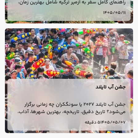
راهنمای کامل سفر به ازمیر ترکیه شامل بهترین زمان،
هزینه، هتل، حمل‌ونقل، جاهای دیدنی، غذا و تور ازمیر.
1405/05/11
جشن آب تایلند
جشن آب تایلند 2027 یا سونگکران چه زمانی برگزار
می‌شود؟ تاریخ دقیق، تاریخچه، بهترین شهرها، آداب،
وسایل لازم و نکات سفر به تایلند در فروردین 1406 را
1405/05/07
5 دقیقه
بخوانید.