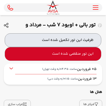
تور بالی + اوبود 7 شب - مرداد و
شهریور ماه 1405 ( ایران ایرتور )
ظرفیت این تور تکمیل شده است
این تور منقضی شده است
05 فروردین
ساعت: 04:35
(به وقت تهران)
13 فروردین
ساعت: 01:15
(به وقت دبی)
هتل ها
از فرودگاه بین‌المللی امام خمینی IKA
حرکت از مبدا: 04:35
فیلتر ها
مرتب سازی