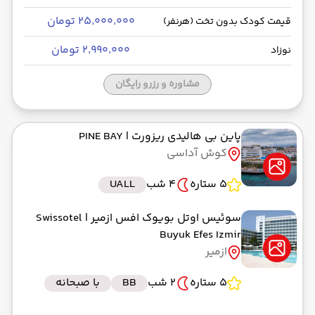
۲۵٬۰۰۰٬۰۰۰ تومان
قیمت کودک بدون تخت (هرنفر)
۲٬۹۹۰٬۰۰۰ تومان
نوزاد
مشاوره و رزرو رایگان
پاین بی هالیدی ریزورت
| PINE BAY
کوش آداسی
5 ستاره
4 شب
UALL
سوئیس اوتل بویوک افس ازمیر
| Swissotel
Buyuk Efes Izmir
ازمیر
5 ستاره
2 شب
BB
با صبحانه