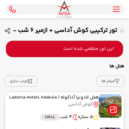
تور ترکیبی کوش آداسی + ازمیر 6 شب -
ویژه مرداد ماه 1405 ( ایران ایر تور )
این تور منقضی شده است
هتل ها
فیلتر ها
مرتب سازی
هتل لادونیا آداکوله
| Ladonia Hotels Adakule
کوش آداسی
5 ستاره
4 شب
UALL