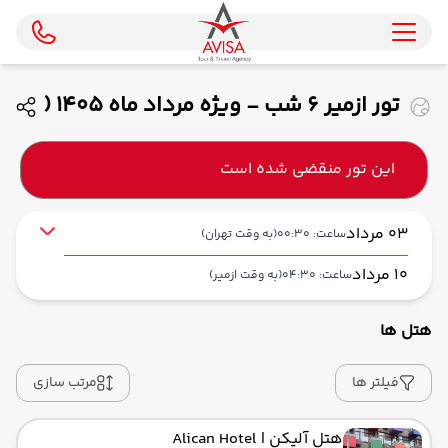
تور ازمیر 6 شب - ویژه مرداد ماه 1405 (
ایران ایر تور )
این تور منقضی شده است
03 مرداد
ساعت: 00:30
(به وقت تهران)
10 مرداد
ساعت: 04:30
(به وقت ازمیر)
هتل ها
از فرودگاه بین‌المللی امام خمینی IKA
حرکت از مبدا: 00:30
فیلتر ها
مرتب سازی
هتل آلیکن
| Alican Hotel
به عدنان مندرس ADB