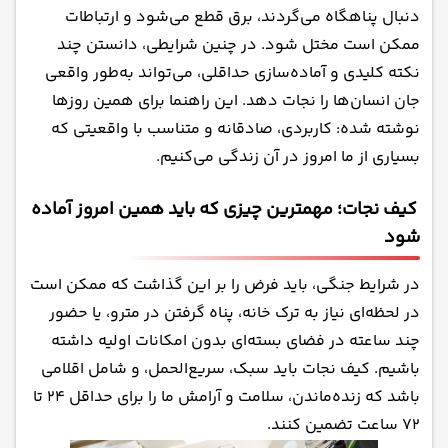
دنبال پناهگاه می‌گردند، برق قطع می‌شود و ارتباطات
شناسایی و دسترسی به پناهگاه های عمومی و مکان
ممکن است مختل شود. در چنین شرایطی، دانستن چند
های امن
نکته کلیدی و آماده‌سازی حداقلی، می‌تواند به‌طور واقعی
مدارک و اطلاعات مهم را از قبل آماده کنید
جان انسان‌ها را نجات دهد. این راهنما برای همین روزها
مدیریت ارتباطات در صورت قطع برق و اینترنت
نوشته شده: کاربردی، صادقانه و متناسب با واقعیتی که
سلامت روان؛ درگیر اما مقاوم
بسیاری از ما امروز در آن زندگی می‌کنیم.
حمایت از دیگران؛ همزیستی در بحران
کیف نجات؛ مهمترین چیزی که باید همین امروز آماده
چند توصیه دیگر برای روزهای خاص:
شود
بقا فقط در آمادگی نیست، در آرامش هم هست
در شرایط جنگی، باید فرض را بر این گذاشت که ممکن است
در لحظه‌ای نیاز به ترک خانه، پناه گرفتن در مترو، یا حضور
چند ساعته در فضای بسته‌ای بدون امکانات اولیه داشته
باشیم. کیف نجات باید سبک، سریع‌الحمل، و شامل اقلامی
باشد که زنده‌ماندن، سلامت و آرامش ما را برای حداقل ۲۴ تا
۷۲ ساعت تضمین کنند.