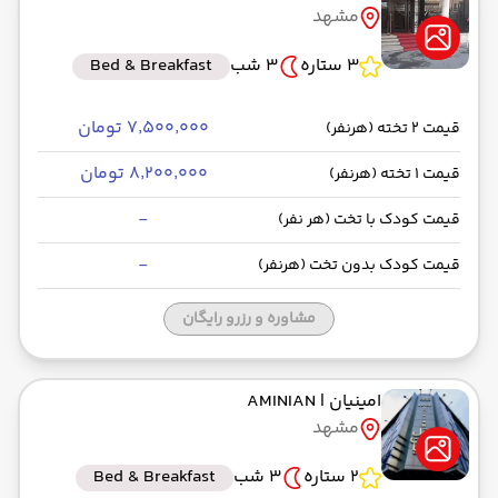
مشهد
رسیدن به مقصد : 15:30
تابان -Economy
مدت سفر: 01:30
3 ستاره
3 شب
Bed & Breakfast
۷٬۵۰۰٬۰۰۰ تومان
قیمت 2 تخته (هرنفر)
از فرودگاه بین‌المللی شهید هاشمی‌نژاد MHD
۸٬۲۰۰٬۰۰۰ تومان
قیمت 1 تخته (هرنفر)
حرکت از مبدا: 12:30
-
قیمت کودک با تخت (هر نفر)
به فرودگاه مهرآباد THR
-
قیمت کودک بدون تخت (هرنفر)
رسیدن به مقصد : 14:00
زاگرس -Economy
مدت سفر: 01:30
مشاوره و رزرو رایگان
امینیان
| AMINIAN
مشهد
2 ستاره
3 شب
Bed & Breakfast