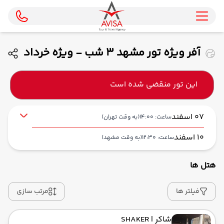
آفر ویژه تور مشهد 3 شب - ویژه خرداد
ماه 1405 ( تابان )
این تور منقضی شده است
07 اسفند
ساعت: 14:00
(به وقت تهران)
10 اسفند
ساعت: 12:30
(به وقت مشهد)
هتل ها
از فرودگاه مهرآباد THR
حرکت از مبدا: 14:00
فیلتر ها
مرتب سازی
شاکر
| SHAKER
به فرودگاه بین‌المللی شهید هاشمی‌نژاد MHD