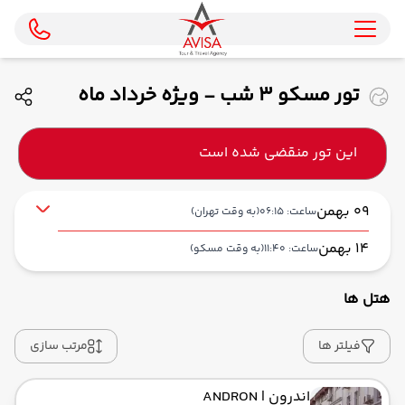
تور مسکو 3 شب - ویژه خرداد ماه
1405 ( ماهان )
این تور منقضی شده است
09 بهمن
ساعت: 06:15
(به وقت تهران)
14 بهمن
ساعت: 11:40
(به وقت مسکو)
هتل ها
از فرودگاه بین‌المللی امام خمینی IKA
حرکت از مبدا: 06:15
فیلتر ها
مرتب سازی
اندرون
| ANDRON
به فرودگاه بین‌المللی شرمتیوو SVO